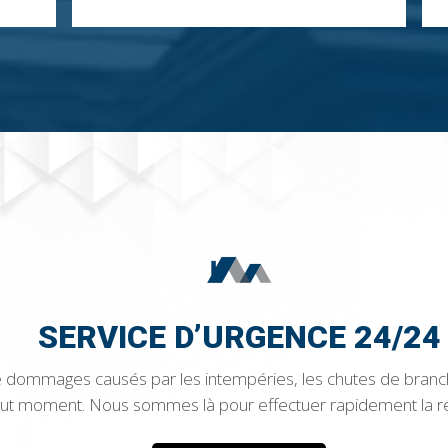
SERVICE D’URGENCE 24/24
 de dommages causés par les intempéries, les chutes de branche
 tout moment. Nous sommes là pour effectuer rapidement la r