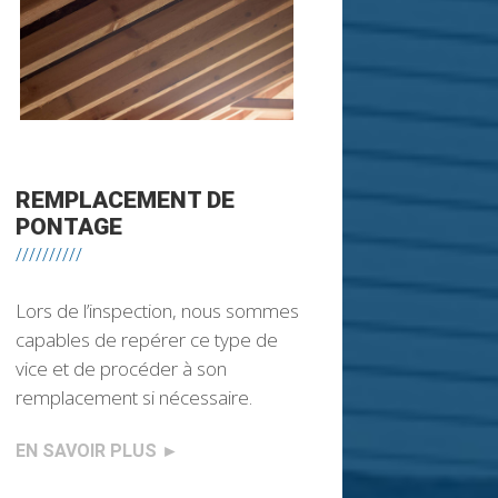
REMPLACEMENT DE
PONTAGE
//////////
Lors de l’inspection, nous sommes
capables de repérer ce type de
vice et de procéder à son
remplacement si nécessaire.
EN SAVOIR PLUS
►