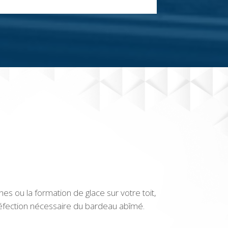
s ou la formation de glace sur votre toit,
éfection nécessaire du bardeau abîmé.