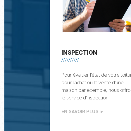
INSPECTION
//////////
Pour évaluer l’état de votre toitu
pour l’achat ou la vente d’une
maison par exemple, nous offr
le service d’inspection.
EN SAVOIR PLUS
►